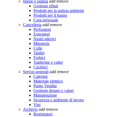
Igiene e pulizia
add
remove
Gestione rifiuti
Prodotti per la pulizia ambienti
Prodotti per il bagno
Cura personale
Cancelleria
add
remove
Perforatori
Espositori
Nastri adesivi
Minuteria
Colle
Timbri
Forbici
Taglierine e cutter
Cucitrici
Servizi generali
add
remove
Catering
Materiale elettrico
Punto Vendita
Gestione denaro e valori
Manutenzione
Sicurezza e ambiente di lavoro
Vini
Archivio
add
remove
Registratori