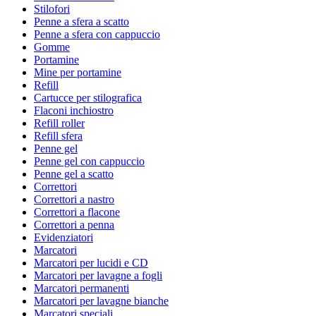
Stilofori
Penne a sfera a scatto
Penne a sfera con cappuccio
Gomme
Portamine
Mine per portamine
Refill
Cartucce per stilografica
Flaconi inchiostro
Refill roller
Refill sfera
Penne gel
Penne gel con cappuccio
Penne gel a scatto
Correttori
Correttori a nastro
Correttori a flacone
Correttori a penna
Evidenziatori
Marcatori
Marcatori per lucidi e CD
Marcatori per lavagne a fogli
Marcatori permanenti
Marcatori per lavagne bianche
Marcatori speciali