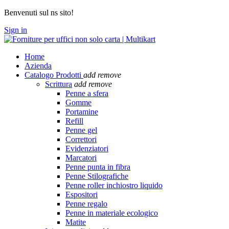
Benvenuti sul ns sito!
Sign in
Home
Azienda
Catalogo Prodotti
add
remove
Scrittura
add
remove
Penne a sfera
Gomme
Portamine
Refill
Penne gel
Correttori
Evidenziatori
Marcatori
Penne punta in fibra
Penne Stilografiche
Penne roller inchiostro liquido
Espositori
Penne regalo
Penne in materiale ecologico
Matite