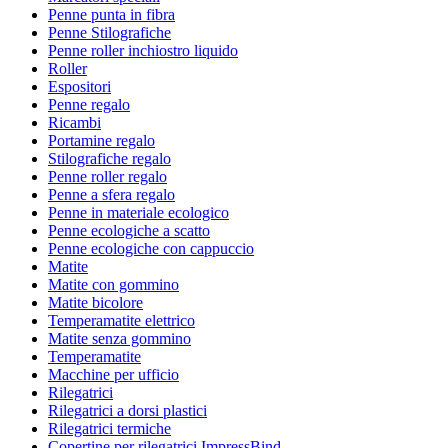
Penne punta in fibra
Penne Stilografiche
Penne roller inchiostro liquido
Roller
Espositori
Penne regalo
Ricambi
Portamine regalo
Stilografiche regalo
Penne roller regalo
Penne a sfera regalo
Penne in materiale ecologico
Penne ecologiche a scatto
Penne ecologiche con cappuccio
Matite
Matite con gommino
Matite bicolore
Temperamatite elettrico
Matite senza gommino
Temperamatite
Macchine per ufficio
Rilegatrici
Rilegatrici a dorsi plastici
Rilegatrici termiche
Copertine per rilegatrici ImpressBind