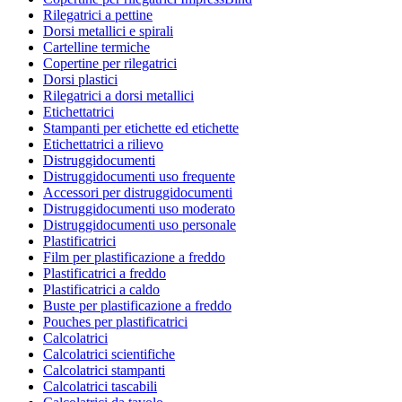
Rilegatrici a pettine
Dorsi metallici e spirali
Cartelline termiche
Copertine per rilegatrici
Dorsi plastici
Rilegatrici a dorsi metallici
Etichettatrici
Stampanti per etichette ed etichette
Etichettatrici a rilievo
Distruggidocumenti
Distruggidocumenti uso frequente
Accessori per distruggidocumenti
Distruggidocumenti uso moderato
Distruggidocumenti uso personale
Plastificatrici
Film per plastificazione a freddo
Plastificatrici a freddo
Plastificatrici a caldo
Buste per plastificazione a freddo
Pouches per plastificatrici
Calcolatrici
Calcolatrici scientifiche
Calcolatrici stampanti
Calcolatrici tascabili