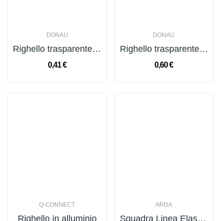
DONAU
DONAU
Righello trasparente Donau flex assortito 15 cm...
Righello trasparente Donau flex assortito 30 cm...
0,41 €
0,60 €
Q-CONNECT
ARDA
Righello in alluminio
Squadra Linea Elastika