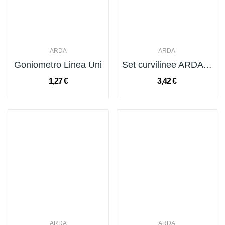
ARDA
ARDA
Goniometro Linea Uni
Set curvilinee ARDA Serie Uni polistirolo...
1,27 €
3,42 €
ARDA
ARDA