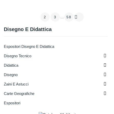

1
2
3
…
58
Disegno E Didattica
Espositori Disegno E Didattica

Disegno Tecnico

Didattica

Disegno

Zaini E Astucci

Carte Geografiche
Espositori