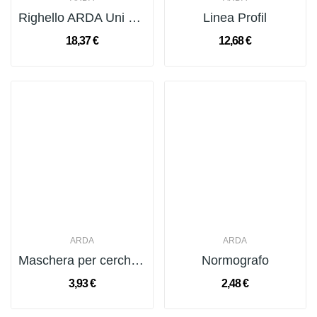
Righello ARDA Uni polistirolo colori assortiti...
Linea Profil
18,37 €
12,68 €
ARDA
ARDA
Maschera per cerchi ed ellissi
Normografo
3,93 €
2,48 €