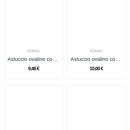
DONAU
DONAU
Astuccio ovalino con cerniera piccolo Donau...
Astuccio ovalino con cerniera piccolo Donau...
9,46 €
10,00 €